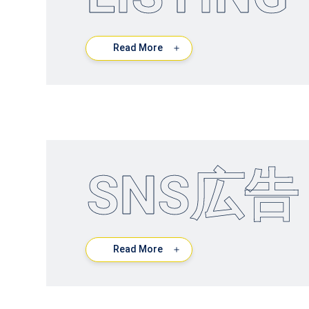
Read More
＋
SNS広告
Read More
＋