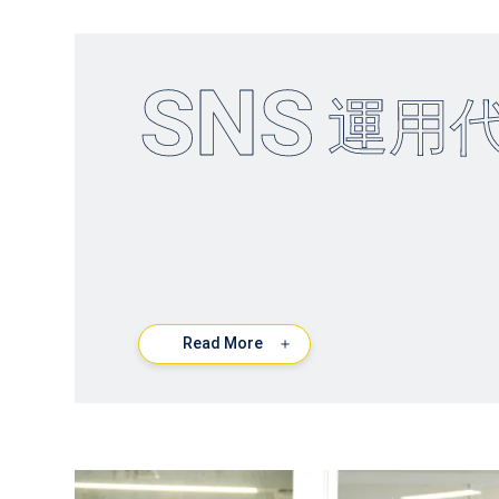
SNS
運用
Read More
＋