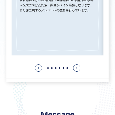
の
新規顧客向けの広告設計～既存顧客の広告配信の改善
い
～拡大に向けた施策・調査がメイン業務となります。
他
ー
また課に属するメンバーへの教育を行っています。
ら
ド
係
ま
知
い
を
1
2
3
4
5
6
Message