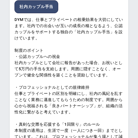
社内カップル手当
DYMでは、仕事とプライベートの相乗効果を大切にしてい
ます。社内での出会いが互いの成長の糧となるよう、公認
カップルをサポートする独自の「社内カップル手当」を設
けています。
制度のポイント
・公認カップルへの祝金
社内カップルとして会社に報告があった場合、お祝いとし
て5万円の手当を支給します。周囲に隠すことなく、オー
プンで健全な関係性を築くことを奨励しています。
・プロフェッショナルとしての規律維持
仕事とプライベートの区別を明確にし、社内の風紀を乱す
ことなく業務に邁進してもらうための制度です。周囲から
心から祝福される「良きパートナーシップ」が、組織の活
性化に繋がると考えています。
・真剣な交際を応援する「1回限り」のルール
本制度の適用は、生涯で一度（一人につき一回）までとし
ています。これは、プロフェッショナルが集う場として誠