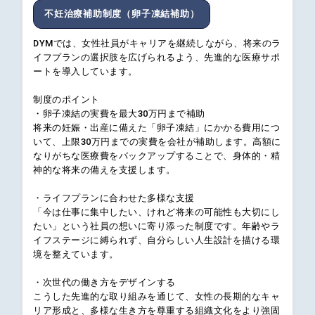
不妊治療補助制度（卵子凍結補助）
DYMでは、女性社員がキャリアを継続しながら、将来のラ
イフプランの選択肢を広げられるよう、先進的な医療サポ
ートを導入しています。
制度のポイント
・卵子凍結の実費を最大30万円まで補助
将来の妊娠・出産に備えた「卵子凍結」にかかる費用につ
いて、上限30万円までの実費を会社が補助します。高額に
なりがちな医療費をバックアップすることで、身体的・精
神的な将来の備えを支援します。
・ライフプランに合わせた多様な支援
「今は仕事に集中したい、けれど将来の可能性も大切にし
たい」という社員の想いに寄り添った制度です。年齢やラ
イフステージに縛られず、自分らしい人生設計を描ける環
境を整えています。
・次世代の働き方をデザインする
こうした先進的な取り組みを通じて、女性の長期的なキャ
リア形成と、多様な生き方を尊重する組織文化をより強固